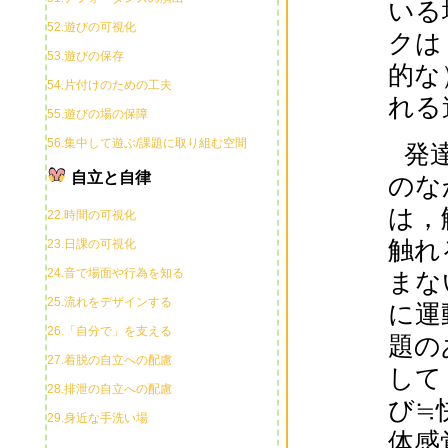
いる
52.遊びの可視化
クは
53.遊びの保存
的な
54.片付けのための工夫
れる
55.遊びの場の保障
56.集中して遊ぶ/課題に取り組む空間
発
自立と自律
のな
は，
22.時間の可視化
触れ
23.日課の可視化
24.音で場面や行為を知る
まな
25.流れをデザインする
に運
26.「自分で」を支える
題の
27.着脱の自立への配慮
して
28.排泄の自立への配慮
び≒
29.身近な手洗い場
体感