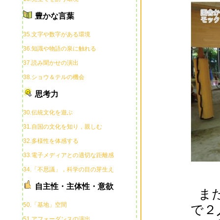
豊かな言葉
35.文字や数字がある環境
36.知識や物語の泉に触れる
37.読み聞かせの演出
38.ショウ＆テルの機会
思考力
30.伝統文化を遊ぶ
31.自国の文化を知り，親しむ
32.多様性を体感する
33.電子メディアとの適切な距離感
34.「不思議」，科学の目の芽生え
自主性・主体性・意欲
ま
50.「基地」空間
で２
51.アフォーダンスの演出