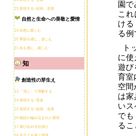
園で
15.表現する−絵画，造形
これ
自然と生命への畏敬と愛情
ける
19.自然に親しむ
る例
20.季節を感じ，楽しむ
ト
21.命を感じ，親しむ
に使
知
遊び
育室
創造性の芽生え
空間
13.「演じ」て理解する
は家
14.表現する−音楽
いス
15.表現する−絵画，造形
でも
16.物語が編み込まれた環境
るこ
17.遊び込める仕掛け
18.見立てを誘う環境