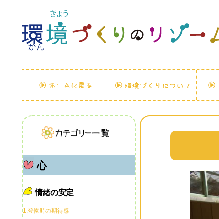
心
情緒の安定
1.登園時の期待感