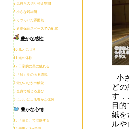
2.気持ちの切り替え空間
3.小さな居場所
4.くつろいだ雰囲気
5.延長保育スペースでの配慮
豊かな感性
10.風と気づき
11.光の体験
12.日常的に美に触れる
6.「触」覚のある環境
小
7.遊びのなかの触覚
どの
8.全身で感じる遊び
す．
9.においによる豊かな体験
目的
豊かな心情
紙を
13.「演じ」て理解する
ルや
14.表現する−音楽