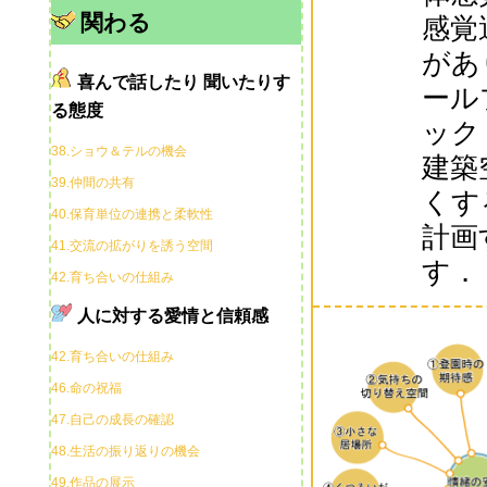
関わる
感覚
があ
喜んで話したり 聞いたりす
ール
る態度
ック
38.ショウ＆テルの機会
建築
39.仲間の共有
くす
40.保育単位の連携と柔軟性
計画
41.交流の拡がりを誘う空間
す．
42.育ち合いの仕組み
人に対する愛情と信頼感
42.育ち合いの仕組み
46.命の祝福
47.自己の成長の確認
48.生活の振り返りの機会
49.作品の展示