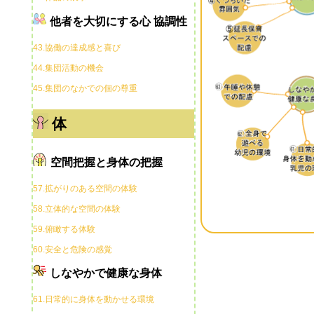
他者を大切にする心 協調性
43.協働の達成感と喜び
44.集団活動の機会
45.集団のなかでの個の尊重
体
空間把握と身体の把握
57.拡がりのある空間の体験
58.立体的な空間の体験
59.俯瞰する体験
60.安全と危険の感覚
しなやかで健康な身体
61.日常的に身体を動かせる環境