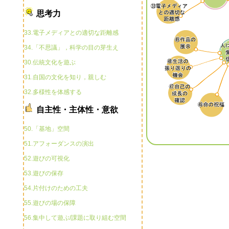
思考力
33.電子メディアとの適切な距離感
34.「不思議」，科学の目の芽生え
30.伝統文化を遊ぶ
31.自国の文化を知り，親しむ
32.多様性を体感する
自主性・主体性・意欲
50.「基地」空間
51.アフォーダンスの演出
52.遊びの可視化
53.遊びの保存
54.片付けのための工夫
55.遊びの場の保障
56.集中して遊ぶ/課題に取り組む空間