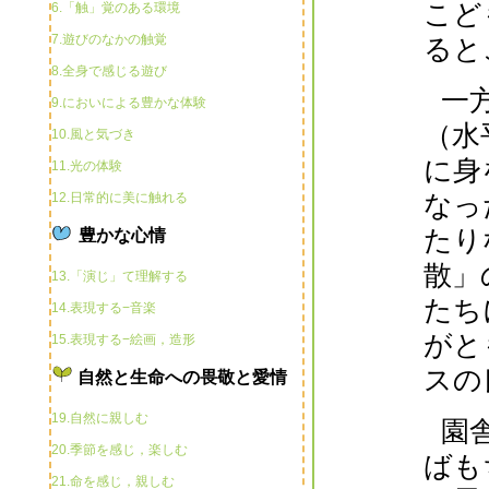
こど
6.「触」覚のある環境
7.遊びのなかの触覚
ると
8.全身で感じる遊び
一
9.においによる豊かな体験
（水
10.風と気づき
に身
11.光の体験
12.日常的に美に触れる
なっ
たり
豊かな心情
散」
13.「演じ」て理解する
たち
14.表現する−音楽
がと
15.表現する−絵画，造形
スの
自然と生命への畏敬と愛情
19.自然に親しむ
園
20.季節を感じ，楽しむ
ばも
21.命を感じ，親しむ