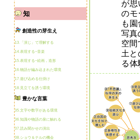
が思
のモ
知
も園
創造性の芽生え
写真
空間
13.「演じ」て理解する
土と
14.表現する−音楽
15.表現する−絵画，造形
る体
16.物語が編み込まれた環境
17.遊び込める仕掛け
18.見立てを誘う環境
豊かな言葉
35.文字や数字がある環境
36.知識や物語の泉に触れる
37.読み聞かせの演出
38.ショウ＆テルの機会