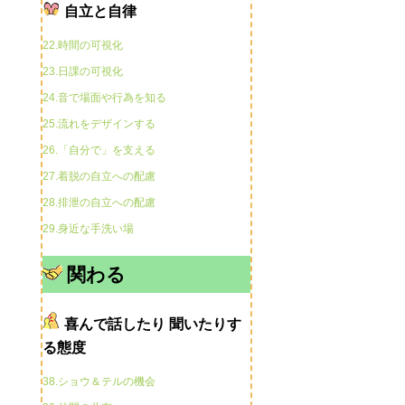
自立と自律
22.時間の可視化
23.日課の可視化
24.音で場面や行為を知る
25.流れをデザインする
26.「自分で」を支える
27.着脱の自立への配慮
28.排泄の自立への配慮
29.身近な手洗い場
関わる
喜んで話したり 聞いたりす
る態度
38.ショウ＆テルの機会