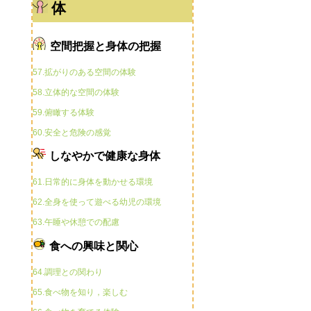
体
空間把握と身体の把握
57.拡がりのある空間の体験
58.立体的な空間の体験
59.俯瞰する体験
60.安全と危険の感覚
しなやかで健康な身体
61.日常的に身体を動かせる環境
62.全身を使って遊べる幼児の環境
63.午睡や休憩での配慮
食への興味と関心
64.調理との関わり
65.食べ物を知り，楽しむ