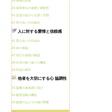
39.仲間の共有
40.保育単位の連携と柔軟性
41.交流の拡がりを誘う空間
42.育ち合いの仕組み
人に対する愛情と信頼感
42.育ち合いの仕組み
46.命の祝福
47.自己の成長の確認
48.生活の振り返りの機会
49.作品の展示
他者を大切にする心 協調性
43.協働の達成感と喜び
44.集団活動の機会
45.集団のなかでの個の尊重