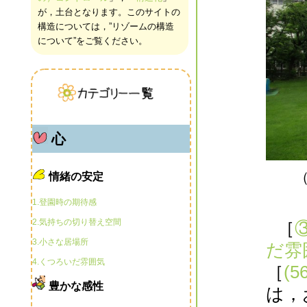
が，土台となります。このサイトの
構造については，”リゾームの構造
について”をご覧ください。
心
情緒の安定
1.登園時の期待感
2.気持ちの切り替え空間
［
3.小さな居場所
だ雰
4.くつろいだ雰囲気
［
(
豊かな感性
は，