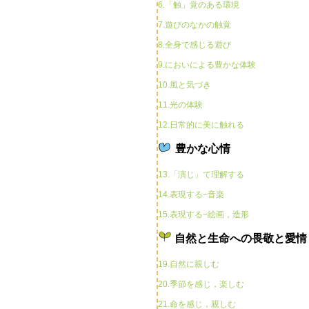
6.「触」覚のある環境
7.遊びのなかの触覚
8.全身で感じる遊び
9.においによる豊かな体験
10.風と気づき
11.光の体験
12.日常的に美に触れる
豊かな心情
13.「演じ」て理解する
14.表現する−音楽
15.表現する−絵画，造形
自然と生命への畏敬と愛情
19.自然に親しむ
20.季節を感じ，楽しむ
21.命を感じ，親しむ