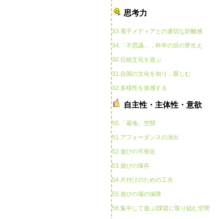
思考力
33.電子メディアとの適切な距離感
34.「不思議」，科学の目の芽生え
30.伝統文化を遊ぶ
31.自国の文化を知り，親しむ
32.多様性を体感する
自主性・主体性・意欲
50.「基地」空間
51.アフォーダンスの演出
52.遊びの可視化
53.遊びの保存
54.片付けのための工夫
55.遊びの場の保障
56.集中して遊ぶ/課題に取り組む空間