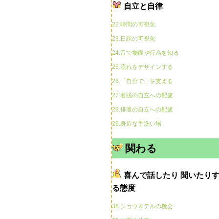
自立と自律
22.時間の可視化
23.日課の可視化
24.音で場面や行為を知る
25.流れをデザインする
26.「自分で」を支える
27.着脱の自立への配慮
28.排泄の自立への配慮
29.身近な手洗い場
関わる
喜んで話したり 聞いたり
る態度
38.ショウ＆テルの機会