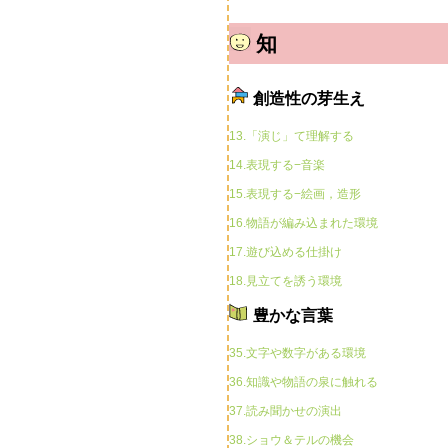
知
創造性の芽生え
13.「演じ」て理解する
14.表現する−音楽
15.表現する−絵画，造形
16.物語が編み込まれた環境
17.遊び込める仕掛け
18.見立てを誘う環境
豊かな言葉
35.文字や数字がある環境
36.知識や物語の泉に触れる
37.読み聞かせの演出
38.ショウ＆テルの機会