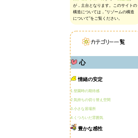
が，土台となります。このサイトの
構造については，”リゾームの構造
について”をご覧ください。
心
情緒の安定
1.登園時の期待感
2.気持ちの切り替え空間
3.小さな居場所
4.くつろいだ雰囲気
豊かな感性