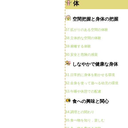
体
空間把握と身体の把握
57.拡がりのある空間の体験
58.立体的な空間の体験
59.俯瞰する体験
60.安全と危険の感覚
しなやかで健康な身体
61.日常的に身体を動かせる環境
62.全身を使って遊べる幼児の環境
63.午睡や休憩での配慮
食への興味と関心
64.調理との関わり
65.食べ物を知り，楽しむ