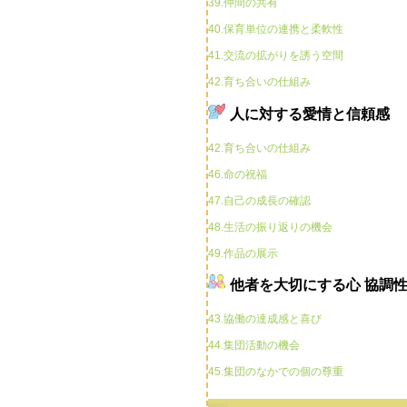
39.仲間の共有
40.保育単位の連携と柔軟性
41.交流の拡がりを誘う空間
42.育ち合いの仕組み
人に対する愛情と信頼感
42.育ち合いの仕組み
46.命の祝福
47.自己の成長の確認
48.生活の振り返りの機会
49.作品の展示
他者を大切にする心 協調
43.協働の達成感と喜び
44.集団活動の機会
45.集団のなかでの個の尊重